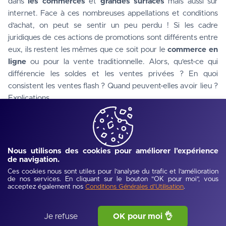
dans
 les commerces 
et
 grandes surfaces 
mais aussi sur 
internet. Face à ces nombreuses appellations et conditions 
d'achat, on peut se sentir un peu perdu ! Si les cadre 
juridiques de ces actions de promotions sont différents entre 
eux, ils restent les mêmes que ce soit pour le
 commerce en 
ligne
 ou pour la vente traditionnelle. Alors, qu'est-ce qui 
différencie les soldes et les ventes privées ? En quoi 
consistent les ventes flash ? Quand peuvent-elles avoir lieu ? 
Explications.
Nous utilisons des cookies pour améliorer l'expérience
de navigation.
Ces cookies nous sont utiles pour l'analyse du trafic et l'amélioration
de nos services. En cliquant sur le bouton "OK pour moi", vous
acceptez également nos
.
Conditions Générales d'Utilisation
Je refuse
OK pour moi 👌