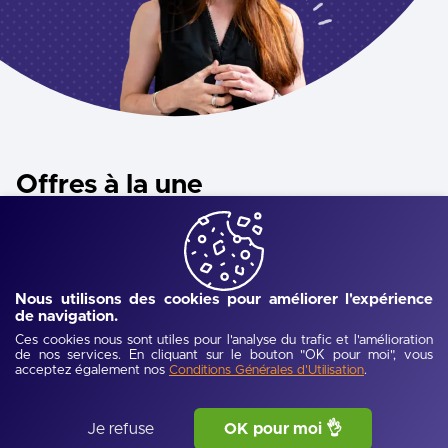
Offres à la une
Vous allez retrouver des offres d’emploi, de formation et de
stage concernant l’ensemble des métiers du commerce de
proximité. Que ce soit en centre-ville ou en centre
commercial.
Nous utilisons des cookies pour améliorer l'expérience
de navigation.
Ces cookies nous sont utiles pour l'analyse du trafic et l'amélioration
Publié hier
de nos services. En cliquant sur le bouton "OK pour moi", vous
acceptez également nos
.
Conditions Générales d'Utilisation
Je refuse
OK pour moi 👌
Responsable commercial BtoB H/F (CDI)