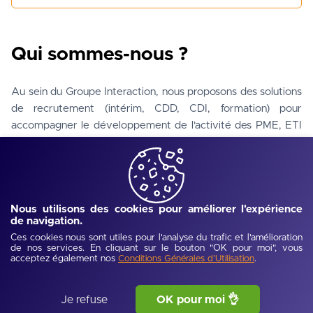
Qui sommes-nous ?
Au sein du Groupe Interaction, nous proposons des solutions 
de recrutement (intérim, CDD, CDI, formation) pour 
accompagner le développement de l'activité des PME, ETI 
et Grandes Entreprises, dans le respect de nos 
engagements RSE.
En faisant vivre nos valeurs (Liberté, engagement, exigence, 
Nous utilisons des cookies pour améliorer l'expérience
collectif, sur-mesure et proximité), nous plaçons l'humain au 
de navigation.
coeur de notre activité. Notre groupe, né en Bretagne en 
Ces cookies nous sont utiles pour l'analyse du trafic et l'amélioration
de nos services. En cliquant sur le bouton "OK pour moi", vous
1991, développe son expertise et ses compétences par 
acceptez également nos
.
Conditions Générales d'Utilisation
l'action des 800 co-acteurs répartis dans plus de 190 
agences et cabinets sur tout le territoire national français.
Je refuse
Lire la suite
OK pour moi 👌