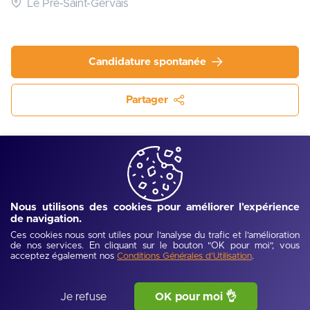
Le Pré-Saint-Gervais
Candidature spontanée
Partager
Qui sommes-nous ?
Nous sommes une entreprise en pleine expansion, 
Nous utilisons des cookies pour améliorer l'expérience
entièrement à distance, dotée d'une flexibilité et d'une 
de navigation.
ambition remarquables, et guidée par une vision claire : 
Ces cookies nous sont utiles pour l'analyse du trafic et l'amélioration
de nos services. En cliquant sur le bouton "OK pour moi", vous
transformer l'éducation en ligne dans le marché 
acceptez également nos
.
Conditions Générales d'Utilisation
francophone !
Je refuse
OK pour moi 👌