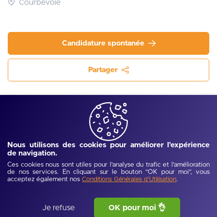
Courbevoie
Candidature spontanée
Partager
Qui sommes-nous ?
SARL SEINE CLICHY est une société à responsabilité 
Nous utilisons des cookies pour améliorer l'expérience
limitée, active depuis octobre 1988, spécialisée dans les 
de navigation.
activités des marchands de biens immobiliers (code APE 
Ces cookies nous sont utiles pour l'analyse du trafic et l'amélioration
de nos services. En cliquant sur le bouton "OK pour moi", vous
6810Z). Basée à Courbevoie (34 rue Henri Regnault, 
acceptez également nos
.
Conditions Générales d'Utilisation
92400), cette entreprise est domiciliée dans les Hauts-de-
Seine.
Je refuse
OK pour moi 👌