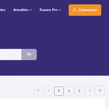
oles
Actualités
Espace Pro
Connexion
OK
1
2
3