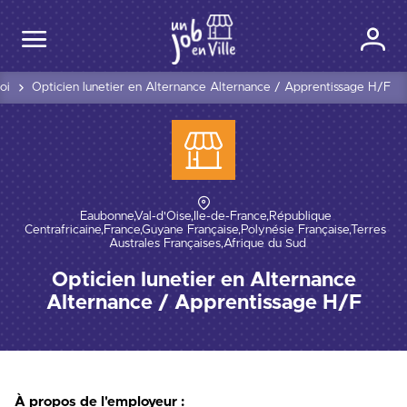
oi
Opticien lunetier en Alternance Alternance / Apprentissage H/F
Eaubonne,Val-d'Oise,Île-de-France,République 
Centrafricaine,France,Guyane Française,Polynésie Française,Terres 
Australes Françaises,Afrique du Sud
Opticien lunetier en Alternance
Alternance / Apprentissage H/F
À propos de l'employeur :