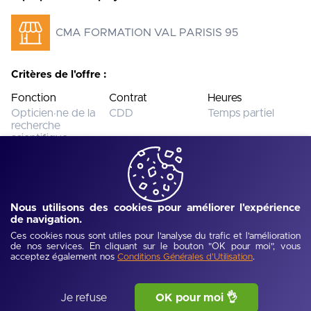
CMA FORMATION VAL PARISIS 95
Critères de l'offre :
Fonction
Contrat
Heures
Opticien·ne de la
CDD
Temps partiel
recherche
scientifique
Salaire
Expérience
Diplôme
Moins de 1800€
Non précisé
Non précisé
Nous utilisons des cookies pour améliorer l'expérience
de navigation.
Cette offre n’est plus disponible.
Voir toutes les offres
Ces cookies nous sont utiles pour l'analyse du trafic et l'amélioration
de nos services. En cliquant sur le bouton "OK pour moi", vous
acceptez également nos
.
Conditions Générales d'Utilisation
Ref :
UJEV684815968f914
-
Publié :
10/06/2025
Description de l'offre
Je refuse
OK pour moi 👌