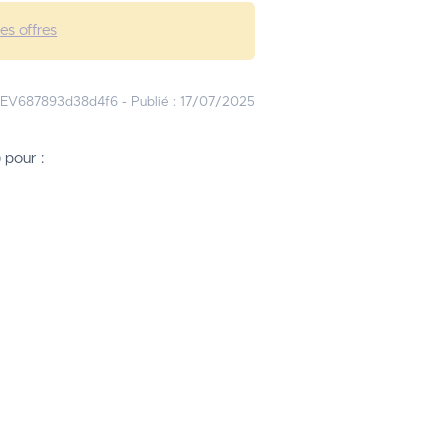
les offres
JEV687893d38d4f6
-
Publié :
17/07/2025
 pour :