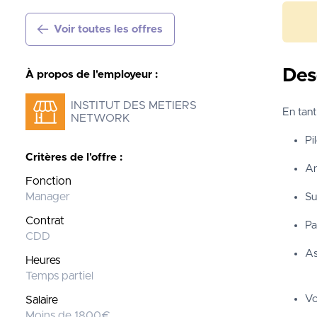
Voir toutes les offres
Des
À propos de l'employeur :
INSTITUT DES METIERS
En tant
NETWORK
Pi
Critères de l'offre :
An
Fonction
Manager
Su
Contrat
Pa
CDD
As
Heures
Temps partiel
Vo
Salaire
Moins de 1800€