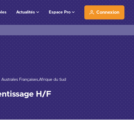
oles
Actualités
Espace Pro
Connexion
s Australes Françaises,Afrique du Sud
entissage H/F