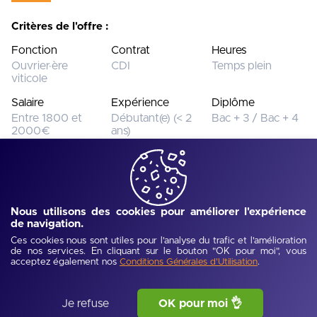
Critères de l'offre :
Fonction
Contrat
Heures
Ouvrier·ère
CDI
Temps plein
viticole
Salaire
Expérience
Diplôme
Entre 1800 et
Débutant(e) (< 2
Bac + 3 / Bac + 4
2000€
ans)
Cette offre n’est plus disponible.
Voir toutes les offres
Nous utilisons des cookies pour améliorer l'expérience
de navigation.
Ref :
UJEV68bb999db8700
-
Publié :
15/09/2025
Ces cookies nous sont utiles pour l'analyse du trafic et l'amélioration
Description de l'offre
de nos services. En cliquant sur le bouton "OK pour moi", vous
acceptez également nos
.
Conditions Générales d'Utilisation
Basée en région parisienne (94) et créée en 1982, la société 
Je refuse
OK pour moi 👌
Airel-Quetin est leader sur le marché français dans la 