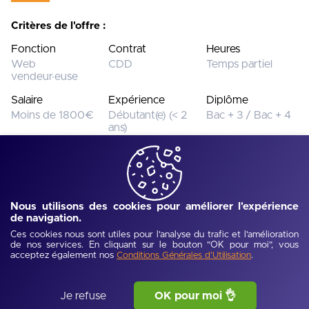
Critères de l'offre :
Fonction
Contrat
Heures
Web
CDD
Temps partiel
vendeur·euse
Salaire
Expérience
Diplôme
Moins de 1800€
Débutant(e) (< 2
Bac + 3 / Bac + 4
ans)
Cette offre n’est plus disponible.
Voir toutes les offres
Nous utilisons des cookies pour améliorer l'expérience
de navigation.
Ref :
UJEV6962bcf745f3a
-
Publié :
05/02/2026
Ces cookies nous sont utiles pour l'analyse du trafic et l'amélioration
Description de l'offre
de nos services. En cliquant sur le bouton "OK pour moi", vous
acceptez également nos
.
Conditions Générales d'Utilisation
Armand Thiery est un acteur historique de la mode 
Je refuse
OK pour moi 👌
masculine. Fondée en 1841, la marque a depuis développé 