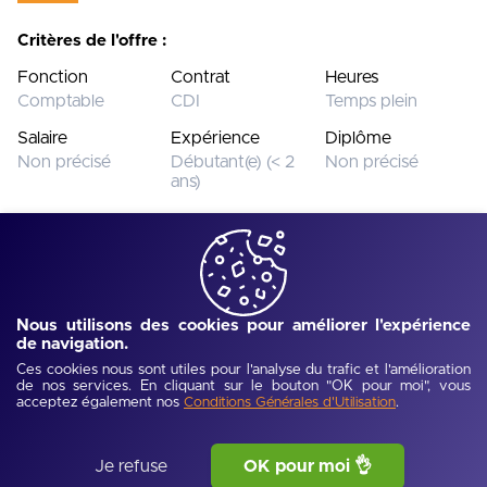
Critères de l'offre :
Fonction
Contrat
Heures
Comptable
CDI
Temps plein
Salaire
Expérience
Diplôme
Non précisé
Débutant(e) (< 2
Non précisé
ans)
Cette offre n’est plus disponible.
Voir toutes les offres
Nous utilisons des cookies pour améliorer l'expérience
de navigation.
Ref :
UJEV66ff7518361e3
-
Publié :
04/10/2024
Description de l'offre
Ces cookies nous sont utiles pour l'analyse du trafic et l'amélioration
de nos services. En cliquant sur le bouton "OK pour moi", vous
acceptez également nos
.
Conditions Générales d'Utilisation
Rejoignez l'aventure POURCENTAGE !
👉Lien vers notre site internet : https://www.pourcentage.fr/
Je refuse
OK pour moi 👌