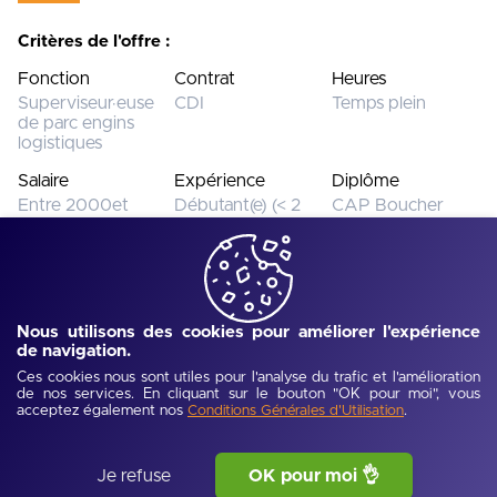
Critères de l'offre :
Fonction
Contrat
Heures
Superviseur·euse
CDI
Temps plein
de parc engins
logistiques
Salaire
Expérience
Diplôme
Entre 2000et
Débutant(e) (< 2
CAP Boucher
2500€
ans)
Cette offre n’est plus disponible.
Voir toutes les offres
Nous utilisons des cookies pour améliorer l'expérience
de navigation.
Ces cookies nous sont utiles pour l'analyse du trafic et l'amélioration
Ref :
UJEV695d40ecdd059
-
Publié :
05/02/2026
de nos services. En cliquant sur le bouton "OK pour moi", vous
acceptez également nos
.
Description de l'offre
Conditions Générales d'Utilisation
La Chambre de Commerce et d'Industrie de Grenoble 
Je refuse
OK pour moi 👌
contribue au développement économique de son territoire, 