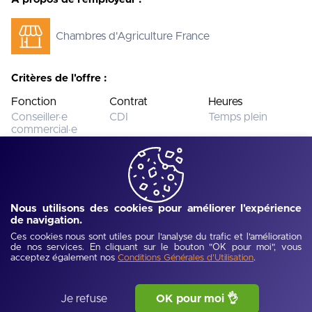
Chambres d'Agriculture France
Critères de l'offre :
Fonction
Contrat
Heures
Conseiller·e
CDI
Temps plein
commercial·e
sédentaire
Salaire
Expérience
Diplôme
Moins de 1800€
Confirmé(e) (> 5
Bac + 5 / Master
ans)
Nous utilisons des cookies pour améliorer l'expérience
de navigation.
Ces cookies nous sont utiles pour l'analyse du trafic et l'amélioration
de nos services. En cliquant sur le bouton "OK pour moi", vous
Cette offre n’est plus disponible.
Voir toutes les offres
acceptez également nos
.
Conditions Générales d'Utilisation
Ref :
UJEV6a31652a505a7
-
Publié :
15/07/2026
Je refuse
OK pour moi 👌