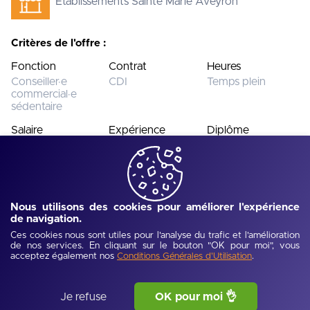
Etablissements Sainte Marie Aveyron
Critères de l'offre :
Fonction
Contrat
Heures
Conseiller·e
CDI
Temps plein
commercial·e
sédentaire
Salaire
Expérience
Diplôme
Moins de 1800€
Confirmé(e) (> 5
Bac + 5 / Master
ans)
Nous utilisons des cookies pour améliorer l'expérience
Cette offre n’est plus disponible.
Voir toutes les offres
de navigation.
Ces cookies nous sont utiles pour l'analyse du trafic et l'amélioration
de nos services. En cliquant sur le bouton "OK pour moi", vous
acceptez également nos
.
Conditions Générales d'Utilisation
Ref :
UJEV6a1def02e091c
-
Publié :
29/06/2026
Description de l'offre
Je refuse
OK pour moi 👌