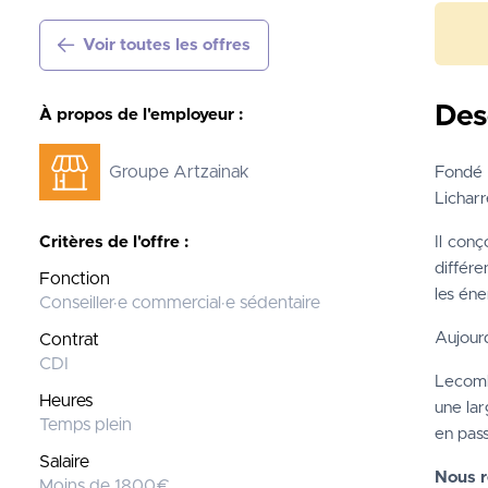
Voir toutes les offres
Des
À propos de l'employeur :
Groupe Artzainak
Fondé 
Licharr
Critères de l'offre :
Il conç
différe
Fonction
les éne
Conseiller·e commercial·e sédentaire
Aujourd
Contrat
CDI
Lecomb
Heures
une lar
Temps plein
en pass
Salaire
Nous r
Moins de 1800€