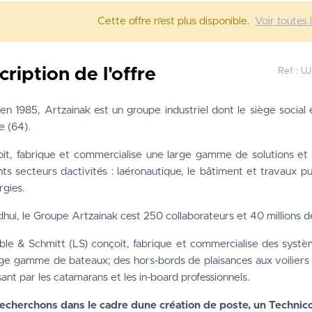
Cette offre n’est plus disponible.
Voir toutes 
cription de l'offre
Ref :
UJ
en 1985, Artzainak est un groupe industriel dont le siège social
e (64).
oit, fabrique et commercialise une large gamme de solutions et 
nts secteurs dactivités : laéronautique, le bâtiment et travaux pu
rgies.
hui, le Groupe Artzainak cest 250 collaborateurs et 40 millions 
le & Schmitt (LS) conçoit, fabrique et commercialise des système
ge gamme de bateaux; des hors-bords de plaisances aux voiliers 
ant par les catamarans et les in-board professionnels.
echerchons dans le cadre dune création de poste, un Technic