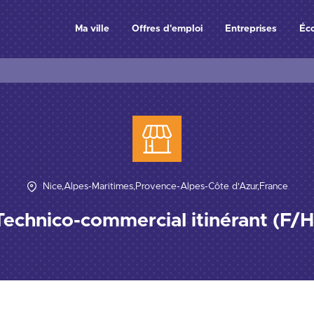
Ma ville
Offres d'emploi
Entreprises
Éc
Nice,Alpes-Maritimes,Provence-Alpes-Côte d'Azur,France
Technico-commercial itinérant (F/H