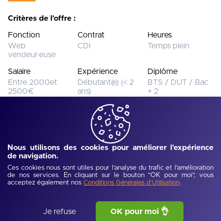
Critères de l'offre :
Fonction
Contrat
Heures
Web
CDI
Temps plein
vendeur·euse
Salaire
Expérience
Diplôme
Entre 2000et
Débutant(e) (< 2
BTS / DUT / Bac
2500€
ans)
+ 2
Cette offre n’est plus disponible.
Voir toutes les offres
Nous utilisons des cookies pour améliorer l'expérience
de navigation.
Ref :
UJEV68ba39d95bcc5
-
Publié :
04/10/2025
Ces cookies nous sont utiles pour l'analyse du trafic et l'amélioration
Description de l'offre
de nos services. En cliquant sur le bouton "OK pour moi", vous
acceptez également nos
.
Conditions Générales d'Utilisation
Viens concevoir ton futur chez Howdens !
Je refuse
OK pour moi 👌
Tu veux vendre des projets concrets, utiles, et sur-