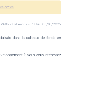
les offres
EV68bb997bea532
-
Publié :
03/10/2025
alisée dans la collecte de fonds en 
développement ? Vous vous intéressez 