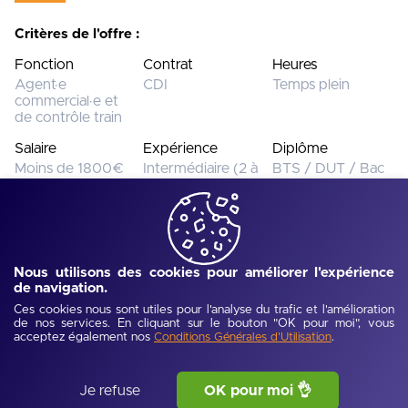
Critères de l'offre :
Fonction
Contrat
Heures
Agent·e
CDI
Temps plein
commercial·e et
de contrôle train
Salaire
Expérience
Diplôme
Moins de 1800€
Intermédiaire (2 à
BTS / DUT / Bac
5 ans)
+ 2
Cette offre n’est plus disponible.
Voir toutes les offres
Nous utilisons des cookies pour améliorer l'expérience
de navigation.
Ces cookies nous sont utiles pour l'analyse du trafic et l'amélioration
Ref :
UJEV68ba39760d485
-
Publié :
08/09/2025
de nos services. En cliquant sur le bouton "OK pour moi", vous
acceptez également nos
.
Description de l'offre
Conditions Générales d'Utilisation
Leasecom, 1er acteur indépendant français en location 
Je refuse
OK pour moi 👌
financière et pionnier de l’économie circulaire !