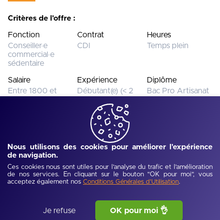
Critères de l'offre :
Fonction
Contrat
Heures
Conseiller·e
CDI
Temps plein
commercial·e
sédentaire
Salaire
Expérience
Diplôme
Entre 1800 et
Débutant(e) (< 2
Bac Pro Artisanat
2000€
ans)
et métiers d'art
Cette offre n’est plus disponible.
Voir toutes les offres
Nous utilisons des cookies pour améliorer l'expérience
de navigation.
Ces cookies nous sont utiles pour l'analyse du trafic et l'amélioration
Ref :
UJEV68ba398d2817c
-
Publié :
10/09/2025
de nos services. En cliquant sur le bouton "OK pour moi", vous
acceptez également nos
.
Description de l'offre
Conditions Générales d'Utilisation
Le MEDEF Savoie, acteur de la croissance et de l’emploi
Je refuse
OK pour moi 👌