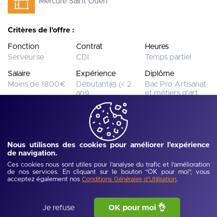
Mercure Saint Ouen
Critères de l'offre :
Fonction
Contrat
Heures
Serveur·se
CDI
Temps partiel
Salaire
Expérience
Diplôme
Moins de 1800€
Débutant(e) (< 2
Bac Pro Artisanat
ans)
et métiers d'art
Cette offre n’est plus disponible.
Voir toutes les offres
Nous utilisons des cookies pour améliorer l'expérience
de navigation.
Ces cookies nous sont utiles pour l'analyse du trafic et l'amélioration
Ref :
UJEV6a1def0459589
-
Publié :
12/06/2026
de nos services. En cliquant sur le bouton "OK pour moi", vous
Description de l'offre
acceptez également nos
.
Conditions Générales d'Utilisation
Si en vous réveillant, vous n'avez qu'une envie c'est de faire 
Je refuse
OK pour moi 👌
plaisir à vos clients et leur mettre des paillettes dans les 