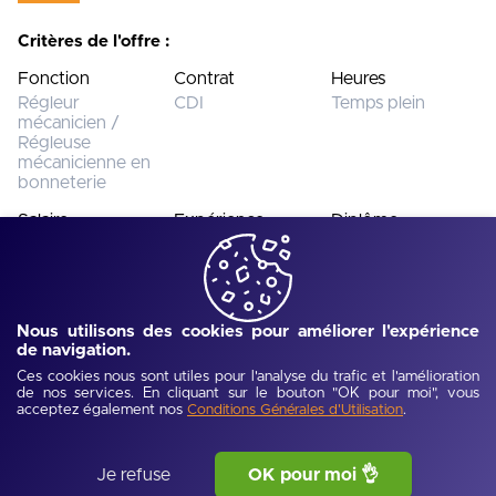
Critères de l'offre :
Fonction
Contrat
Heures
Régleur
CDI
Temps plein
mécanicien /
Régleuse
mécanicienne en
bonneterie
Salaire
Expérience
Diplôme
Entre 2000et
Débutant(e) (< 2
CAP Boucher
2500€
ans)
Nous utilisons des cookies pour améliorer l'expérience
de navigation.
Cette offre n’est plus disponible.
Voir toutes les offres
Ces cookies nous sont utiles pour l'analyse du trafic et l'amélioration
de nos services. En cliquant sur le bouton "OK pour moi", vous
acceptez également nos
.
Conditions Générales d'Utilisation
Ref :
UJEV68ba39018e2e6
-
Publié :
01/10/2025
Description de l'offre
Je refuse
OK pour moi 👌