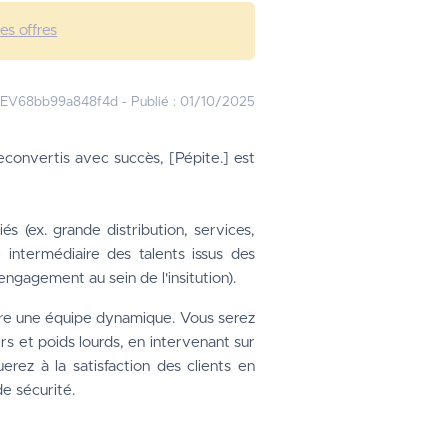
les offres
JEV68bb99a848f4d
-
Publié :
01/10/2025
onvertis avec succès, [Pépite.] est 
s (ex. grande distribution, services, 
 intermédiaire des talents issus des 
engagement au sein de l'insitution).
re une équipe dynamique. Vous serez 
 et poids lourds, en intervenant sur 
rez à la satisfaction des clients en 
e sécurité.