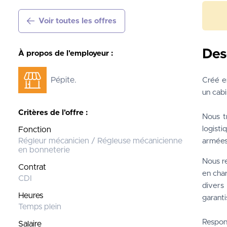
Voir toutes les offres
Des
À propos de l'employeur :
Pépite.
Créé e
un cabi
Critères de l'offre :
Nous tr
logisti
Fonction
Régleur mécanicien / Régleuse mécanicienne
armées 
en bonneterie
Nous r
Contrat
en char
CDI
divers 
Heures
garanti
Temps plein
Respons
Salaire