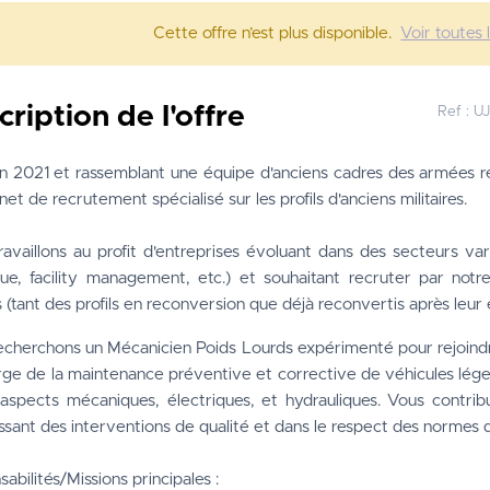
Cette offre n’est plus disponible.
Voir toutes 
cription de l'offre
Ref :
U
n 2021 et rassemblant une équipe d'anciens cadres des armées rec
net de recrutement spécialisé sur les profils d'anciens militaires.
availlons au profit d'entreprises évoluant dans des secteurs varié
que, facility management, etc.) et souhaitant recruter par notre
(tant des profils en reconversion que déjà reconvertis après leur 
echerchons un Mécanicien Poids Lourds expérimenté pour rejoind
ge de la maintenance préventive et corrective de véhicules légers
aspects mécaniques, électriques, et hydrauliques. Vous contribue
ssant des interventions de qualité et dans le respect des normes d
abilités/Missions principales :