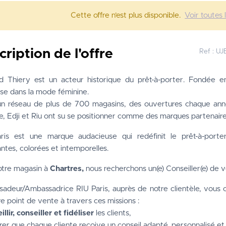
Cette offre n’est plus disponible.
Voir toutes 
cription de l'offre
Ref :
UJ
 Thiery est un acteur historique du prêt-à-porter. Fondée e
se dans la mode féminine.
n réseau de plus de 700 magasins, des ouvertures chaque année
, Edji et Riu ont su se positionner comme des marques partenaires
ris est une marque audacieuse qui redéfinit le prêt-à-porter
ntes, colorées et intemporelles.
otre magasin à 
Chartres,
 nous recherchons un(e) Conseiller(e) de 
adeur/Ambassadrice RIU Paris, auprès de notre clientèle, vous
e point de vente à travers ces missions :
illir, conseiller et fidéliser
 les clients,
urer que chaque cliente reçoive un conseil adapté, personnalisé et 