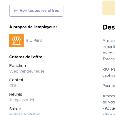
Voir toutes les offres
Des
À propos de l'employeur :
RIU Paris
Armand
experti
Avec u
Critères de l'offre :
Toscane
Fonction
RIU Pa
Web vendeur·euse
captiva
Contrat
CDI
Pour n
Heures
Ambass
Temps partiel
de votr
-
 Accue
Salaire
Moins de 1800€
- S'ass