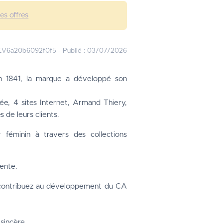
les offres
EV6a20b6092f0f5
-
Publié :
03/07/2026
n 1841, la marque a développé son 
, 4 sites Internet, Armand Thiery, 
 de leurs clients.
 féminin à travers des collections 
vente.
 contribuez au développement du CA 
sincère,