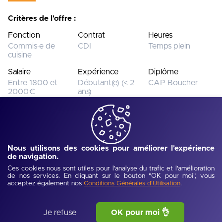
Critères de l'offre :
Fonction
Contrat
Heures
Commis·e de
CDI
Temps plein
cuisine
Salaire
Expérience
Diplôme
Entre 1800 et
Débutant(e) (< 2
CAP Boucher
2000€
ans)
Cette offre n’est plus disponible.
Voir toutes les offres
Nous utilisons des cookies pour améliorer l'expérience
de navigation.
Ref :
UJEV690ce5629405d
-
Publié :
14/11/2025
Ces cookies nous sont utiles pour l'analyse du trafic et l'amélioration
Description de l'offre
de nos services. En cliquant sur le bouton "OK pour moi", vous
acceptez également nos
.
Conditions Générales d'Utilisation
Créée en avril 2019, Wasabi est une enseigne dynamique du 
Je refuse
OK pour moi 👌
Groupe CORNER CUISINE DISTRIBUTION, dédiée à 