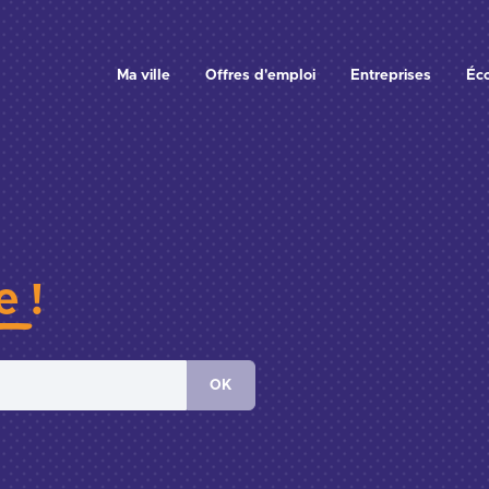
Ma ville
Offres d'emploi
Entreprises
Éc
e !
OK