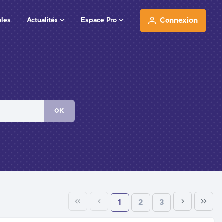
oles
Actualités
Espace Pro
Connexion
OK
1
2
3