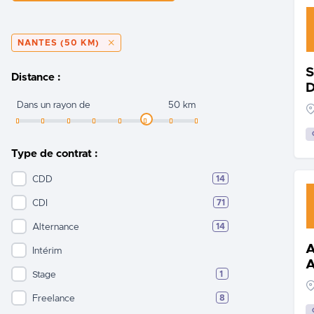
NANTES (50 KM)
S
Distance :
Dans un rayon de
50 km
Type de contrat :
CDD
14
CDI
71
Alternance
14
Ac
Intérim
A
Stage
1
Freelance
8