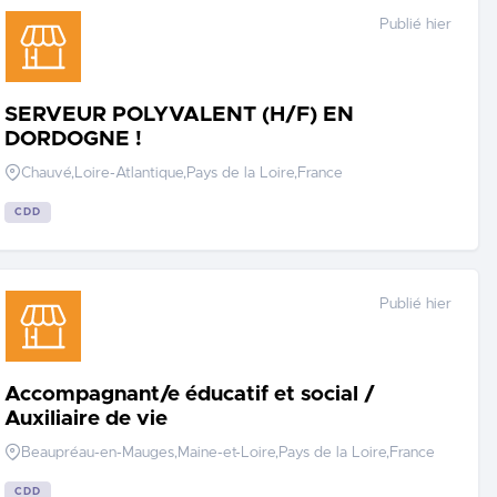
Publié hier
SERVEUR POLYVALENT (H/F) EN
DORDOGNE !
Chauvé,Loire-Atlantique,Pays de la Loire,France
CDD
Publié hier
Accompagnant/e éducatif et social /
Auxiliaire de vie
Beaupréau-en-Mauges,Maine-et-Loire,Pays de la Loire,France
CDD