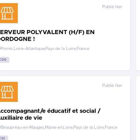
Publié hier
ERVEUR POLYVALENT (H/F) EN
DORDOGNE !
Pornic,Loire-Atlantique,Pays de la Loire,France
CDD
Publié hier
compagnant/e éducatif et social /
uxiliaire de vie
Beaupréau-en-Mauges,Maine-et-Loire,Pays de la Loire,France
CDI