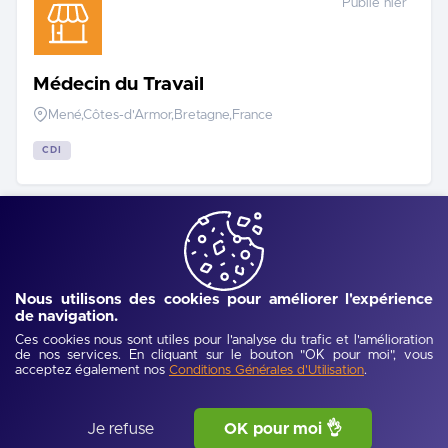
Publié hier
Médecin du Travail
Mené,Côtes-d'Armor,Bretagne,France
CDI
Publié hier
Nous utilisons des cookies pour améliorer l'expérience
Responsable Maintenance & Travaux
de navigation.
Neufs
Ces cookies nous sont utiles pour l'analyse du trafic et l'amélioration
de nos services. En cliquant sur le bouton "OK pour moi", vous
Glomel,Côtes-d'Armor,Bretagne,France
acceptez également nos
.
Conditions Générales d'Utilisation
CDI
Je refuse
OK pour moi 👌