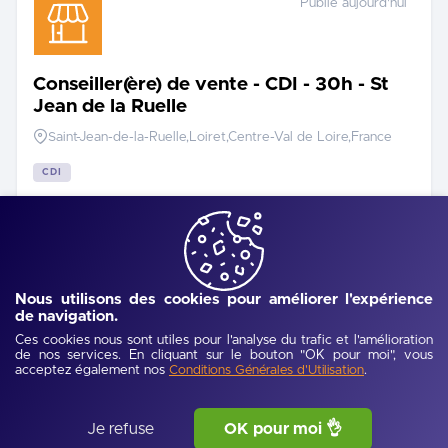
Publié aujourd'hui
Conseiller(ère) de vente - CDI - 30h - St
Jean de la Ruelle
Saint-Jean-de-la-Ruelle,Loiret,Centre-Val de Loire,France
CDI
Publié aujourd'hui
Nous utilisons des cookies pour améliorer l'expérience
de navigation.
Maçon / Marbrier funéraire
Ces cookies nous sont utiles pour l'analyse du trafic et l'amélioration
de nos services. En cliquant sur le bouton "OK pour moi", vous
Blois,Loir-et-Cher,Centre-Val de Loire,France
acceptez également nos
.
Conditions Générales d'Utilisation
CDI
Je refuse
OK pour moi 👌