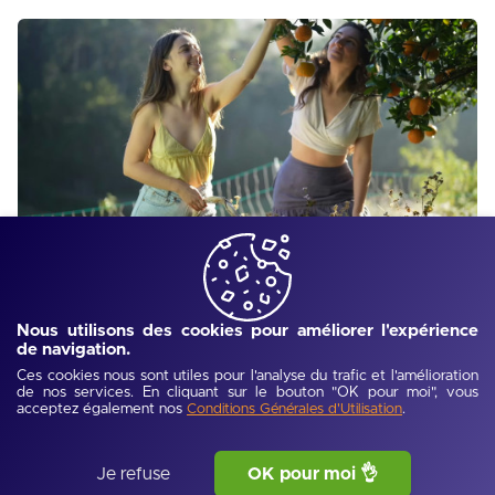
Jobs d'été pendant les vacances scolaires : Guide
complet 2025
Les vacances scolaires d'été offrent de nombreuses
Nous utilisons des cookies pour améliorer l'expérience
opportunités d'emplois saisonniers pour les étudiants et
de navigation.
lycéens. Du tourisme à l'agriculture, ces jobs permettent de
Ces cookies nous sont utiles pour l'analyse du trafic et l'amélioration
financer ses études, acquérir une première expérience
de nos services. En cliquant sur le bouton "OK pour moi", vous
Lire l'article
professionnelle et développer des compétences précieuses.
acceptez également nos
.
Conditions Générales d'Utilisation
Découvrez les secteurs qui recrutent et nos conseils pour
décrocher le job d'été idéal.
Je refuse
OK pour moi 👌