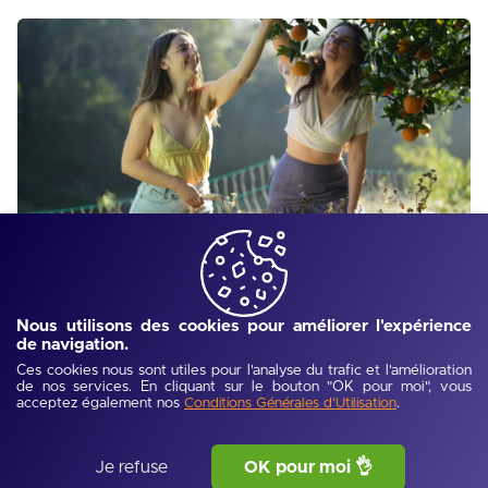
Jobs d'été pendant les vacances scolaires : Guide
complet 2025
Les vacances scolaires d'été offrent de nombreuses
Nous utilisons des cookies pour améliorer l'expérience
opportunités d'emplois saisonniers pour les étudiants et
de navigation.
lycéens. Du tourisme à l'agriculture, ces jobs permettent de
Ces cookies nous sont utiles pour l'analyse du trafic et l'amélioration
financer ses études, acquérir une première expérience
de nos services. En cliquant sur le bouton "OK pour moi", vous
Lire l'article
professionnelle et développer des compétences précieuses.
acceptez également nos
.
Conditions Générales d'Utilisation
Découvrez les secteurs qui recrutent et nos conseils pour
décrocher le job d'été idéal.
Je refuse
OK pour moi 👌